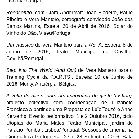
Lisboa/Portugal
Reencontro
, com Clara Andermatt, João Fiadeiro, Paulo
Ribeiro e Vera Mantero, coreógrafo convidado João dos
Santos Martins, Estreia: 30 de Abril de 2016, Solar do
Vinho do Dão, Viseu/Portugal
Um clássico
de Vera Mantero para a ASTA, Estreia: 8 de
Junho de 2016, Teatro Municipal da Covilhã,
Covilhã/Portugal
Step Into The World (And Out)
de Vera Mantero para o
Training Cycle da P.A.R.TS., Estreia: 10 de Junho de
2016, Monty, Antuérpia, Bélgica
À volta da mesa: para um imaginário do gesto (Lisboa),
projecto colectivo com coordenação de Elizabete
Francisca a partir de uma Proposta de Loïc Touzé e Anne
Kerzerho. Evento performativo: 1 e 2 Outubro 2016, ciclo
Utopias do Maria Matos Teatro Municipal, jardim do
Palácio Pombal, Lisboa/Portugal; Sessões de cinema na
Cinemateca Portuguesa: 27 e 28 Setembro 2016, Sala