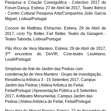
Pesquisa e Criação Coreográfica - Colectivo 2017 do
Forum Dança, Estreia: 27 de Abril de 2017, Teatro Ibérico
- Centro Cultural Pesquisa Arte/Companhia João Garcia
Miguel, Lisboa/Portugal
Cocoon
de Matthieu Ehrlacher, Estreia: 29 de Abril de
2017, ciclo Try Better, Fail Better, Teatro da Garagem -
Teatro Taborda, Lisboa/Portugal
Pão Rico
de Vera Mantero, Estreia: 29 de Abril de 2017,
os
3
encontros do DeVIR, Cine-teatro Louletano,
Loulé/Portugal
Simpósio de Arte do Jardim das Pedras com
coordenação de Vera Mantero - Grupo de investigação,
Residência Artística 3 - 15 Setembro 2017, Campus
Jardim das Pedras | Aldeia Artística do Feital,
Feital/Portugal | Apresentação Pública a 8 Setembro
2017, Anfiteatro Monumental, Campus Jardim das
Pedras | Aldeia Artística do Feital, Feital/Portugal
Peça feliz
de Miguel Pereira, Estreia: 22 de Novembro de