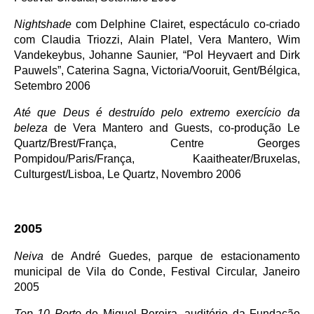
Nightshade
com Delphine Clairet, espectáculo co-criado
com Claudia Triozzi, Alain Platel, Vera Mantero, Wim
Vandekeybus, Johanne Saunier, “Pol Heyvaert and Dirk
Pauwels”, Caterina Sagna, Victoria/Vooruit, Gent/Bélgica,
Setembro 2006
Até que Deus é destruído pelo extremo exercício da
beleza
de Vera Mantero and Guests, co-produção Le
Quartz/Brest/França, Centre Georges
Pompidou/Paris/França, Kaaitheater/Bruxelas,
Culturgest/Lisboa, Le Quartz, Novembro 2006
2005
Neiva
de André Guedes, parque de estacionamento
municipal de Vila do Conde, Festival Circular, Janeiro
2005
Top 10 Porto
de Miguel Pereira, auditório da Fundação