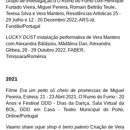
Grupo de Investigação d'O Rumo do Fumo com Henrique
Furtado Vieira, Miguel Pereira, Romain Beltrão Teule,
Teresa Silva e Vera Mantero, Residências Artísticas 25 -
29 Julho e 12 - 20 Dezembro 2022, ARS-id,
Fundão/Portugal
LUCKY DUST
instalação performativa de Vera Mantero
com Alexandra Bălășoiu, Mădălina Dan, Alexandra
Gîrbea, 28 - 29 Outubro 2022, FABER,
Timișoara/Roménia
2021
Filme
Era um peito só cheio de promessas
de Miguel
Pereira, Estreia: 21 - 23 Abril 2021, O Rumo do Fumo - 20
Anos e Festival DDD - Dias da Dança, Sala Virtual da
BOL, DDD em Casa - Teatro Municipal do Porto,
Online/Portugal
Vaamo share oque shop é beiro pateiro
Criação de Vera