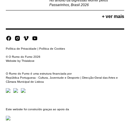
No âmbito da digressão
Morrer pelos
Passarinhos, Brasil 2026
+ ver mais
Política de Privacidade
|
Política de Cookies
© O Rumo do Fumo 2026
Website by
Thisislove
O Rumo do Fumo é uma estrutura financiada por
República Portuguesa - Cultura, Juventude e Desporto | Direcção-Geral das Artes e
Câmara Municipal de Lisboa
Este website foi construído graças ao apoio da