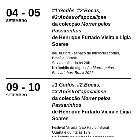
04 - 05
#1:Godôs, #2:Bocas,
#3:Apóstrof’apocalipse
SETEMBRO
da colecção
Morrer pelos
Passarinhos
de Henrique Furtado Vieira e Lígia
Soares
deCurators - espaço de microcuradorias,
Brasília / Brasil
Sexta e sábado às 20h
No âmbito da digressão
Morrer pelos
Passarinhos, Brasil 2026
09 - 10
#1:Godôs, #2:Bocas,
#3:Apóstrof’apocalipse
SETEMBRO
da colecção
Morrer pelos
Passarinhos
de Henrique Furtado Vieira e Lígia
Soares
Festival Mirada, São Paulo / Brasil
Quarta e quinta às 17h