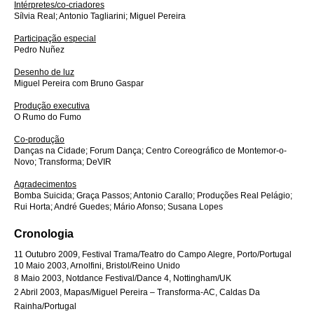
Intérpretes/co-criadores
Sílvia Real; Antonio Tagliarini; Miguel Pereira
Participação especial
Pedro Nuñez
Desenho de luz
Miguel Pereira com Bruno Gaspar
Produção executiva
O Rumo do Fumo
Co-produção
Danças na Cidade; Forum Dança; Centro Coreográfico de Montemor-o-
Novo; Transforma; DeVIR
Agradecimentos
Bomba Suicida; Graça Passos; Antonio Carallo; Produções Real Pelágio;
Rui Horta; André Guedes; Mário Afonso; Susana Lopes
Cronologia
11 Outubro 2009, Festival Trama/Teatro do Campo Alegre, Porto/Portugal
10 Maio 2003, Arnolfini, Bristol/Reino Unido
8 Maio 2003, Notdance Festival/Dance 4, Nottingham/UK
2 Abril 2003, Mapas/Miguel Pereira – Transforma-AC, Caldas Da
Rainha/Portugal