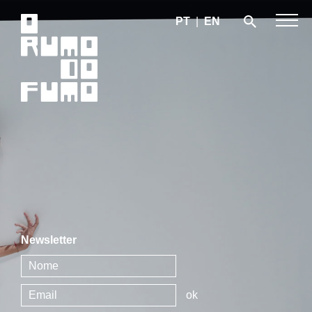
PT
|
EN
Newsletter
ok