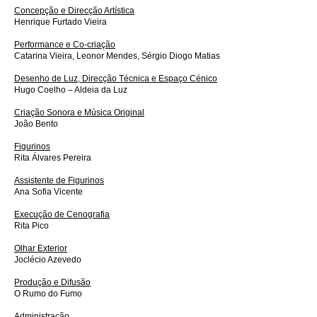
Concepção e Direcção Artística
Henrique Furtado Vieira
Performance e Co-criação
Catarina Vieira, Leonor Mendes, Sérgio Diogo Matias
Desenho de Luz, Direcção Técnica e Espaço Cénico
Hugo Coelho – Aldeia da Luz
Criação Sonora e Música Original
João Bento
Figurinos
Rita Álvares Pereira
Assistente de Figurinos
Ana Sofia Vicente
Execução de Cenografia
Rita Pico
Olhar Exterior
Joclécio Azevedo
Produção e Difusão
O Rumo do Fumo
Administração