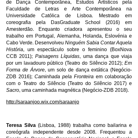
de Dança Contemporânea, Estudos Artísticos pela
Faculdade de Letras e Arte Contemporânea na
Universidade Católica de Lisboa. Mestrado em
coreografia pela DasGraduate School (2016) em
Amesterdão. Enquanto criadora apresentou o seu
trabalho em Portugal, Alemanha, Holanda, Eslovénia e
Cabo Verde. Desenvolveu
Ninguém Sabia Contar Aquela
História
, um espectáculo sobre o feminino (BoxNova
CCB 2011);
Paisagens Líquidas
, uma dança que viaja
por um lavadouro público (Teatro do Silêncio 2012);
Em
Forma de Árvore
, um solo de dança extática (Negócio-
ZDB 2016);
Caminhada pela Fronteira
em colaboração
com o Teatro do Silêncio (Teatro do Silêncio 2017) e
Sacro
, uma caminhada magnética (Negócio-ZDB 2018).
http://saraanjoo.wix.com/saraanjo
Teresa Silva
(Lisboa, 1988) trabalha como bailarina e
coreógrafa independente desde 2008. Frequentou a