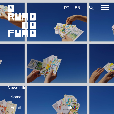
PT
|
EN
Newsletter
ok