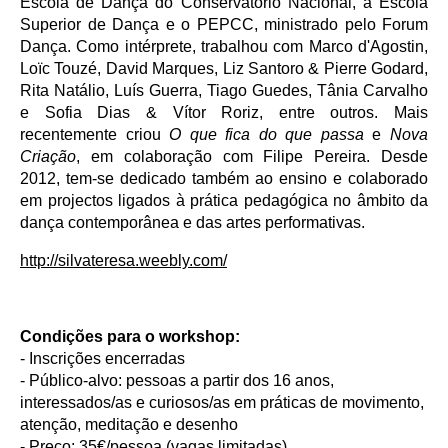
Escola de Dança do Conservatório Nacional, a Escola
Superior de Dança e o PEPCC, ministrado pelo Forum
Dança. Como intérprete, trabalhou com Marco d'Agostin,
Loïc Touzé, David Marques, Liz Santoro & Pierre Godard,
Rita Natálio, Luís Guerra, Tiago Guedes, Tânia Carvalho
e Sofia Dias & Vítor Roriz, entre outros. Mais
recentemente criou
O que fica do que passa
e
Nova
Criação
, em colaboração com Filipe Pereira. Desde
2012, tem-se dedicado também ao ensino e colaborado
em projectos ligados à prática pedagógica no âmbito da
dança contemporânea e das artes performativas.
http://silvateresa.weebly.com/
Condições para o workshop:
- Inscrições encerradas
- Público-alvo: pessoas a partir dos 16 anos,
interessados/as e curiosos/as em práticas de movimento,
atenção, meditação e desenho
- Preço: 35€/pessoa (vagas limitadas)