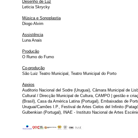
Desenho de Luz
Leticia Skrycky
Música e Sonoplastia
Diogo Alvim
Assistência
Luna Anais
Produção
O Rumo do Fumo
Co-produção
São Luiz Teatro Municipal, Teatro Municipal do Porto
Apoios
Auditorio Nacional del Sodre (Uruguai), Câmara Municipal de Lis
Cultural / Direcção Municipal de Cultura, CAMPO | gestão e cri
(Brasil), Casa da América Latina (Portugal), Embaixadas de Portu
Uruguai/Camões I.P., Festival de Artes Cielos del Infinito (Pata
Gulbenkian (Portugal), INAE - Instituto Nacional de Artes Escéni