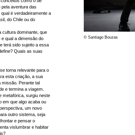
e conceitos como o de
o pela aventura das
 qual é verdadeiramente a
il, do Chile ou do
 cultura dominante, que
© Santiago Bouzas
u e qual a dimensão do
 terá sido sujeito a essa
define? Quais as suas
se torna relevante para o
ra esta criação, a sua
missão. Perante tal
ade e termina a viagem.
e metafórica, surgiu neste
o em que algo acaba ou
 perspectiva, um novo
ra outro sistema, seja
frontar e pensar o
nta vislumbrar e habitar
is?