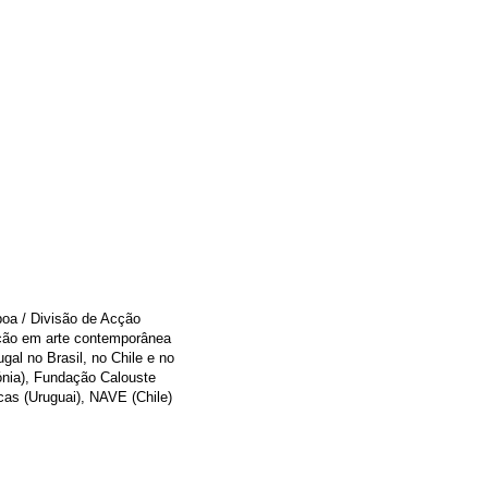
boa / Divisão de Acção
ação em arte contemporânea
gal no Brasil, no Chile e no
gónia), Fundação Calouste
cas (Uruguai), NAVE (Chile)