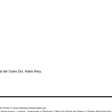
l del Sodre Dra. Adela Reta,
o Fumo é uma estrutura financiada por
a Portuguesa - Cultura, Juventude e Desporto | Direcção-Geral das Artes e Câmara Municipal de