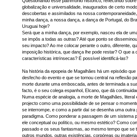
Questionando esse património histórico, reflectindo sobr
globalização e universalidade, inaugurados de certo mod
descobertas e assimilados na nossa contemporaneidade,
minha dança, a nossa dança, a dança de Portugal, do Bras
Uruguai hoje?
Será que a minha dança, por exemplo, nasceu ela de uma
se impôs a todas as outras? Até que ponto se dissemino
seu impacto? Ao me colocar perante o outro, diferente, que
imposição histórica, que dança lhe pode restar? O que a 
características intrínsecas? É possível identificá-las?
Na história da epopeia de Magalhães há um episódio que 
desfecho do evento e que se tornou central na reflexão pa
morte durante uma emboscada, antes de terminada a sua 
facto, é o seu colega espanhol, Elcano, que dá continuid
Numa espécie de analogia, a morte de Magalhães, literal 
projecto como uma possibilidade de se pensar o moment
se interrompe, e como a partir daí se desenha uma outra
paradigma. Como ponderar a passagem de um sistema pa
ele conceptual ou político, ou mesmo estético? Como con
passado e os seus fantasmas, ao mesmo tempo que se te
outros mundos, outras existências, corpóreas ou imateria