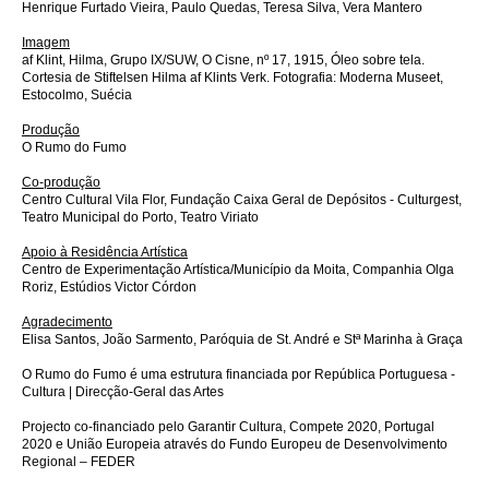
Henrique Furtado Vieira, Paulo Quedas, Teresa Silva, Vera Mantero
Imagem
af Klint, Hilma, Grupo IX/SUW, O Cisne, nº 17, 1915, Óleo sobre tela.
Cortesia de Stiftelsen Hilma af Klints Verk. Fotografia: Moderna Museet,
Estocolmo, Suécia
Produção
O Rumo do Fumo
Co-produção
Centro Cultural Vila Flor, Fundação Caixa Geral de Depósitos - Culturgest,
Teatro Municipal do Porto, Teatro Viriato
Apoio à Residência Artística
Centro de Experimentação Artística/Município da Moita, Companhia Olga
Roriz, Estúdios Victor Córdon
Agradecimento
Elisa Santos, João Sarmento, Paróquia de St. André e Stª Marinha à Graça
O Rumo do Fumo é uma estrutura financiada por República Portuguesa -
Cultura | Direcção-Geral das Artes
Projecto co-financiado pelo Garantir Cultura, Compete 2020, Portugal
2020 e União Europeia através do Fundo Europeu de Desenvolvimento
Regional – FEDER