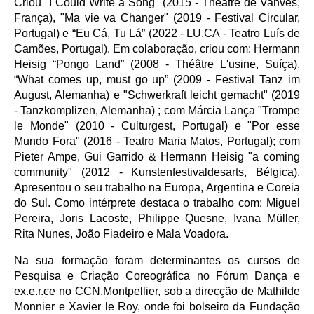
Criou "I Could Write a Song" (2015 - Théâtre de Vanves,
França), "Ma vie va Changer" (2019 - Festival Circular,
Portugal) e “Eu Cá, Tu Lá” (2022 - LU.CA - Teatro Luís de
Camões, Portugal). Em colaboração, criou com: Hermann
Heisig “Pongo Land” (2008 - Théâtre L'usine, Suíça),
“What comes up, must go up” (2009 - Festival Tanz im
August, Alemanha) e "Schwerkraft leicht gemacht" (2019
- Tanzkomplizen, Alemanha) ; com Márcia Lança "Trompe
le Monde" (2010 - Culturgest, Portugal) e "Por esse
Mundo Fora" (2016 - Teatro Maria Matos, Portugal); com
Pieter Ampe, Gui Garrido & Hermann Heisig "a coming
community" (2012 - Kunstenfestivaldesarts, Bélgica).
Apresentou o seu trabalho na Europa, Argentina e Coreia
do Sul. Como intérprete destaca o trabalho com: Miguel
Pereira, Joris Lacoste, Philippe Quesne, Ivana Müller,
Rita Nunes, João Fiadeiro e Mala Voadora.
Na sua formação foram determinantes os cursos de
Pesquisa e Criação Coreográfica no Fórum Dança e
ex.e.r.ce no CCN.Montpellier, sob a direcção de Mathilde
Monnier e Xavier le Roy, onde foi bolseiro da Fundação