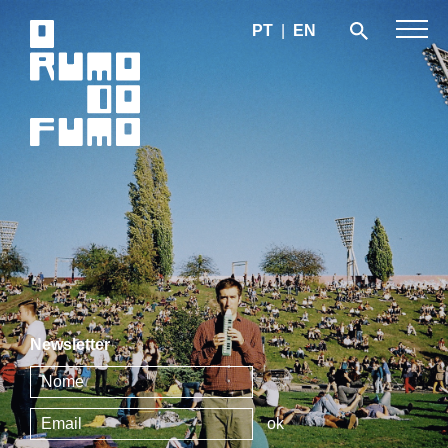
PT
|
EN
Newsletter
ok