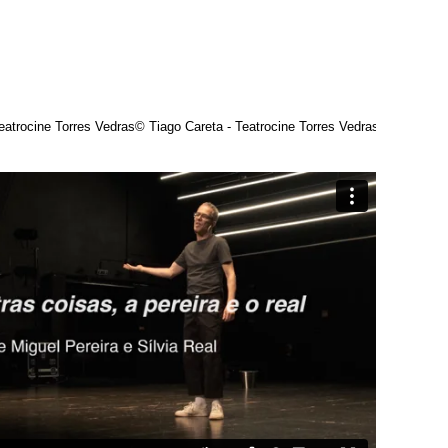
eatrocine Torres Vedras
© Tiago Careta - Teatrocine Torres Vedras
© Tiago Car