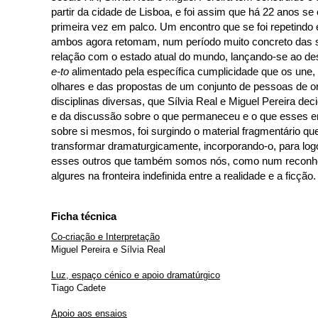
partir da cidade de Lisboa, e foi assim que há 22 anos se
primeira vez em palco. Um encontro que se foi repetindo 
ambos agora retomam, num período muito concreto das s
relação com o estado atual do mundo, lançando-se ao de
e-to
alimentado pela específica cumplicidade que os une, 
olhares e das propostas de um conjunto de pessoas de or
disciplinas diversas, que Sílvia Real e Miguel Pereira de
e da discussão sobre o que permaneceu e o que esses e
sobre si mesmos, foi surgindo o material fragmentário qu
transformar dramaturgicamente, incorporando-o, para logo
esses outros que também somos nós, como num reconhec
algures na fronteira indefinida entre a realidade e a ficção.
Ficha técnica
Co-criação e Interpretação
Miguel Pereira e Sílvia Real
Luz, espaço cénico e apoio dramatúrgico
Tiago Cadete
Apoio aos ensaios