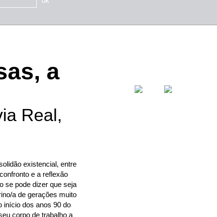
ok
sas, a
via Real,
olidão existencial, entre
confronto e a reflexão
o se pode dizer que seja
rino/a de gerações muito
 início dos anos 90 do
seu corpo de trabalho a