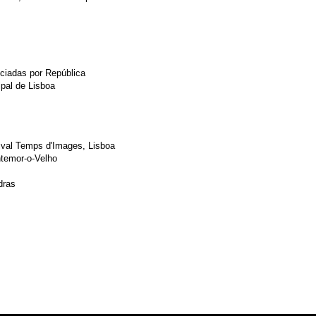
ciadas por República
ipal de Lisboa
ival Temps d'Images, Lisboa
ntemor-o-Velho
dras