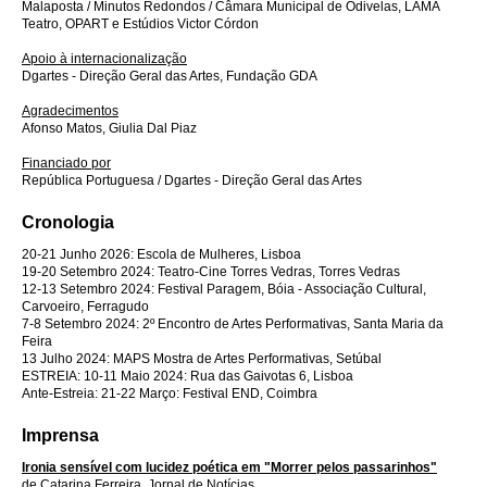
Malaposta / Minutos Redondos / Câmara Municipal de Odivelas, LAMA
Teatro, OPART e Estúdios Victor Córdon
Apoio à internacionalização
Dgartes - Direção Geral das Artes, Fundação GDA
Agradecimentos
Afonso Matos, Giulia Dal Piaz
Financiado por
República Portuguesa / Dgartes - Direção Geral das Artes
Cronologia
20-21 Junho 2026: Escola de Mulheres, Lisboa
19-20 Setembro 2024: Teatro-Cine Torres Vedras, Torres Vedras
12-13 Setembro 2024: Festival Paragem, Bóia - Associação Cultural,
Carvoeiro, Ferragudo
7-8 Setembro 2024: 2º Encontro de Artes Performativas, Santa Maria da
Feira
13 Julho 2024: MAPS Mostra de Artes Performativas, Setúbal
ESTREIA: 10-11 Maio 2024: Rua das Gaivotas 6, Lisboa
Ante-Estreia: 21-22 Março: Festival END, Coimbra
Imprensa
Ironia sensível com lucidez poética em "Morrer pelos passarinhos"
de Catarina Ferreira, Jornal de Notícias