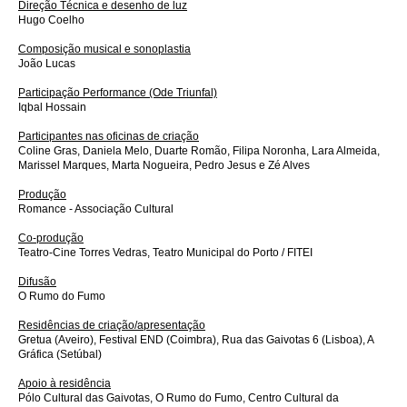
Direção Técnica e desenho de luz
Hugo Coelho
Composição musical e sonoplastia
João Lucas
Participação Performance (Ode Triunfal)
Iqbal Hossain
Participantes nas oficinas de criação
Coline Gras, Daniela Melo, Duarte Romão, Filipa Noronha, Lara Almeida,
Marissel Marques, Marta Nogueira, Pedro Jesus e Zé Alves
Produção
Romance - Associação Cultural
Co-produção
Teatro-Cine Torres Vedras, Teatro Municipal do Porto / FITEI
Difusão
O Rumo do Fumo
Residências de criação/apresentação
Gretua (Aveiro), Festival END (Coimbra), Rua das Gaivotas 6 (Lisboa), A
Gráfica (Setúbal)
Apoio à residência
Pólo Cultural das Gaivotas, O Rumo do Fumo, Centro Cultural da