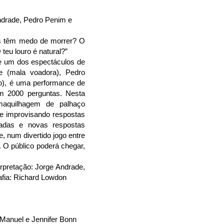
ndrade, Pedro Penim e
as têm medo de morrer? O
eu louro é natural?”
e um dos espectáculos de
e (mala voadora), Pedro
o), é uma performance de
m 2000 perguntas. Nesta
maquilhagem de palhaço
e improvisando respostas
adas e novas respostas
, num divertido jogo entre
. O público poderá chegar,
erpretação: Jorge Andrade,
fia: Richard Lowdon
 Manuel e Jennifer Bonn