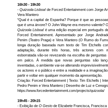
16h30 - 19h30
-
Quizoola Lisboa!
de Forced Entertainment com Jorge A
Vera Mantero
“Qual é a capital de Espanha? Porque é que as pesso
que é uma árvore? O John Wayne era mesmo valente? O t
Quizoola Lisboa!
é uma edição especial em português d
Forced Entertainment. Apresentado por Jorge Andrad
Penim (Teatro Praga) e Vera Mantero (O Rumo do Fum
longa duração baseada num texto de Tim Etchells co
adaptação, durante três horas, três actores com 
esborratada vão-se revezando na escolha de perguntas 
em palco. À medida que novas perguntas são lanç
inventadas, o ambiente vai-se alterando imprevisivelmente
os actores e o público e entre a realidade e a imaginação
partir e voltar em qualquer momento da apresentação.
Criação: Forced Entertainment | Texto: Tim Etchells | Int
Pedro Penim e Vera Mantero | Desenho de Luz e Cenogra
https://www.forcedentertainment.com/projects/quizoola/
19h45 - 20h15
- Exibição de
O Gesto
de Elizabete Francisca, Francisca