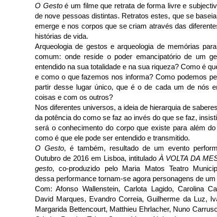
O Gesto
é um filme que retrata de forma livre e subjectiv
de nove pessoas distintas. Retratos estes, que se basei
emerge e nos corpos que se criam através das diferente
histórias de vida.
Arqueologia de gestos e arqueologia de memórias para
comum: onde reside o poder emancipatório de um ge
entendido na sua totalidade e na sua riqueza? Como é q
e como o que fazemos nos informa? Como podemos per
partir desse lugar único, que é o de cada um de nós e
coisas e com os outros?
Nos diferentes universos, a ideia de hierarquia de saberes
da potência do como se faz ao invés do que se faz, insist
será o conhecimento do corpo que existe para além do
como é que ele pode ser entendido e transmitido.
O Gesto
, é também, resultado de um evento perform
Outubro de 2016 em Lisboa, intitulado
À VOLTA DA MESA
gesto
, co-produzido pelo Maria Matos Teatro Municipa
dessa performance tornam-se agora personagens de um 
Com: Afonso Wallenstein, Carlota Lagido, Carolina Ca
David Marques, Evandro Correia, Guilherme da Luz, Iv
Margarida Bettencourt, Matthieu Ehrlacher, Nuno Carrusc