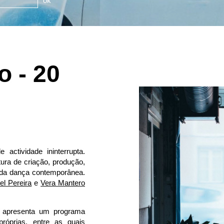
ok
 - 20
ctividade ininterrupta.
ra de criação, produção,
 da dança contemporânea.
el Pereira
e
Vera Mantero
presenta um programa
próprias, entre as quais