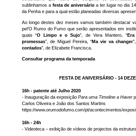
sublinhamos a
festa de aniversário
a ter lugar no dia 
da Penha e para a qual estão planeadas diversas aprese
Ao longo destes dez meses vamos também destacar vár
pel’O Rumo do Fumo que serão apresentados em institui
quais “
O Limpo e o Sujo
”, de Vera Mantero, “
Era
promessas
”, de Miguel Pereira, “
Ma vie va changer
”
contados
”, de Elizabete Francisca.
Consultar programa da temporada
FESTA DE ANIVERSÁRIO - 14 DE
16h - patente até Julho 2020
- Inauguração da exposição
Para uma Timeline a Haver
p
Carlos Oliveira e João dos Santos Martins
https://www.orumodofumo.com/pt/acontecimentos/expos
16h - 24h
- Videoteca – exibição de vídeos de projectos da estrutur