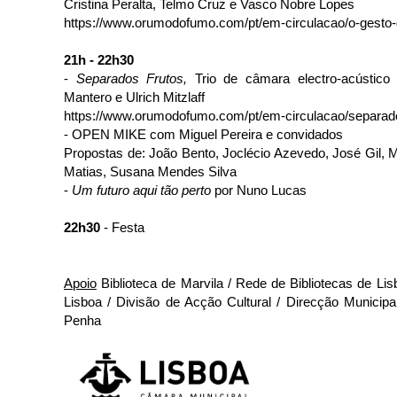
Cristina Peralta, Telmo Cruz e Vasco Nobre Lopes
https://www.orumodofumo.com/pt/em-circulacao/o-gesto
21h - 22h30
-
Separados Frutos,
Trio de câmara electro-acústic
Mantero e Ulrich Mitzlaff
https://www.orumodofumo.com/pt/em-circulacao/separad
- OPEN MIKE com Miguel Pereira e convidados
Propostas de: João Bento, Joclécio Azevedo, José Gil, M
Matias, Susana Mendes Silva
-
Um futuro aqui tão perto
por Nuno Lucas
22h30
- Festa
Apoio
Biblioteca de Marvila / Rede de Bibliotecas de Li
Lisboa / Divisão de Acção Cultural / Direcção Municip
Penha