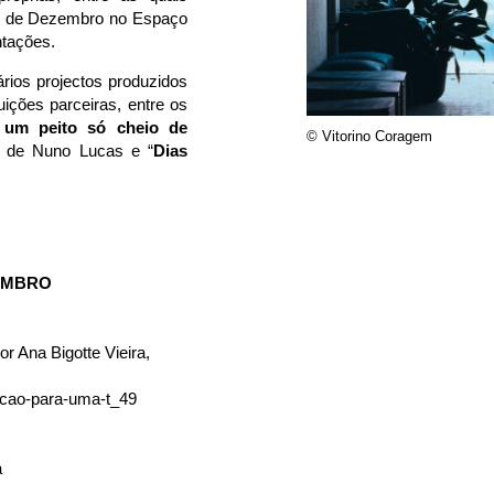
14 de Dezembro no Espaço
ntações.
ios projectos produzidos
ções parceiras, entre os
 um peito só cheio de
© Vitorino Coragem
, de Nuno Lucas e “
Dias
ZEMBRO
or Ana Bigotte Vieira,
icao-para-uma-t_49
a