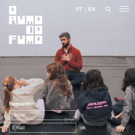
PT
|
EN
Newsletter
ok